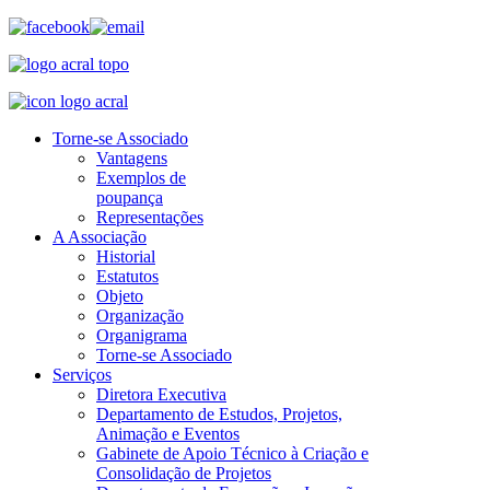
Torne-se Associado
Vantagens
Exemplos de
poupança
Representações
A Associação
Historial
Estatutos
Objeto
Organização
Organigrama
Torne-se Associado
Serviços
Diretora Executiva
Departamento de Estudos, Projetos,
Animação e Eventos
Gabinete de Apoio Técnico à Criação e
Consolidação de Projetos