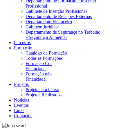
Departamento de Formação e Inserção
Profissional
Gabinete de Inserção Profissional
Departamento de Relações Externas
Departamento Financeiro
Gabinete Jurídico
Departamento de Segurança no Trabalho
e Segurança Alimentar
Parceiros
Formação
Catálogo de Formação
Todas as Formações
Formação Co-
Financiada
Formação não
Financiada
Projetos
Projetos em Curso
Projetos Realizados
Notícias
Eventos
Links
Contactos