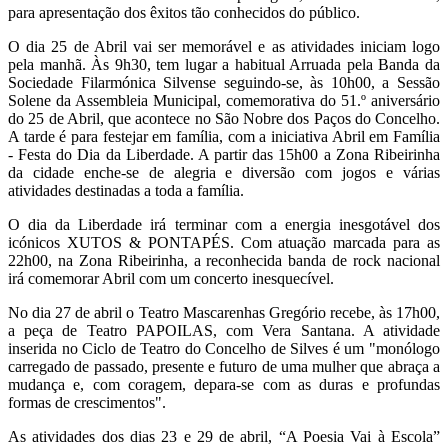
para apresentação dos êxitos tão conhecidos do público.
O dia 25 de Abril vai ser memorável e as atividades iniciam logo
pela manhã. Às 9h30, tem lugar a habitual Arruada pela Banda da
Sociedade Filarmónica Silvense seguindo-se, às 10h00, a Sessão
Solene da Assembleia Municipal, comemorativa do 51.º aniversário
do 25 de Abril, que acontece no São Nobre dos Paços do Concelho.
A tarde é para festejar em família, com a iniciativa Abril em Família
- Festa do Dia da Liberdade. A partir das 15h00 a Zona Ribeirinha
da cidade enche-se de alegria e diversão com jogos e várias
atividades destinadas a toda a família.
O dia da Liberdade irá terminar com a energia inesgotável dos
icónicos XUTOS & PONTAPÉS. Com atuação marcada para as
22h00, na Zona Ribeirinha, a reconhecida banda de rock nacional
irá comemorar Abril com um concerto inesquecível.
No dia 27 de abril o Teatro Mascarenhas Gregório recebe, às 17h00,
a peça de Teatro PAPOILAS, com Vera Santana. A atividade
inserida no Ciclo de Teatro do Concelho de Silves é um "monólogo
carregado de passado, presente e futuro de uma mulher que abraça a
mudança e, com coragem, depara-se com as duras e profundas
formas de crescimentos".
As atividades dos dias 23 e 29 de abril, “A Poesia Vai à Escola”