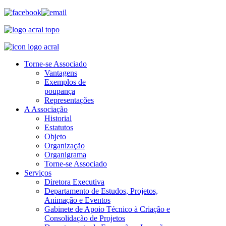
Torne-se Associado
Vantagens
Exemplos de
poupança
Representações
A Associação
Historial
Estatutos
Objeto
Organização
Organigrama
Torne-se Associado
Serviços
Diretora Executiva
Departamento de Estudos, Projetos,
Animação e Eventos
Gabinete de Apoio Técnico à Criação e
Consolidação de Projetos